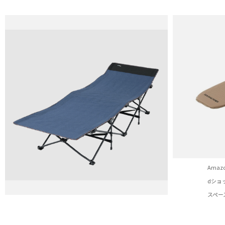
Amaz
dショ
スペー