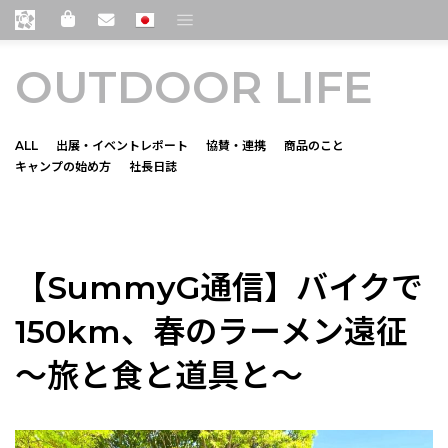
OUTDOOR LIFE
ALL
出展・イベントレポート
協賛・連携
商品のこと
キャンプの始め方
社長日誌
summy-diary
【SummyG通信】バイクで
150km、春のラーメン遠征
〜旅と食と道具と〜