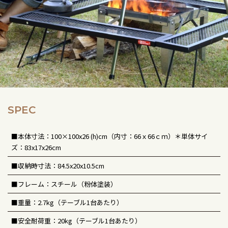
SPEC
■本体寸法：100×100x26 (h)cm（内寸：66ｘ66ｃｍ）＊単体サイ
ズ：83x17x26cm
■収納時寸法：84.5x20x10.5cm
■フレーム：スチール（粉体塗装）
■重量：2.7kg（テーブル1台あたり）
■安全耐荷重：20kg（テーブル1台あたり）