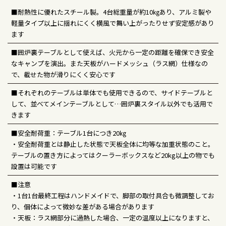
■耐熱性に優れたスチール製。4台総重量が約10㎏あり、アルミ製や
軽量タイプ以上に揺れにくく横風で舞い上がったりせず安定感があり
ます
■囲炉裏テーブルとして使えば、火元から一定の距離を確保でき安全
なキャンプを演出。また天板がハードメッシュ（ラス網）仕様なの
で、載せた物が滑りにくく安心です
■それぞれのテーブルは単体でも使用できるので、サイドテーブルと
して、並べてメインテーブルとして…囲炉裏スタイル以外でも活用で
きます
■安全耐荷重：テーブル1台につき20㎏
・安全耐荷重とは静止した状態で天板全体に均等な加重状態のこと。
テーブルの置き方によってはクーラーボックスなど20kg以上の物でも
設置は可能です
■注意
・1台1台最終工程はハンドメイドで、脚部の取付具合も微調整してお
り、個体によって微妙な差がある場合があります
・天板：ラス網部分に過熱した場合、一定の温度以上になりますと、