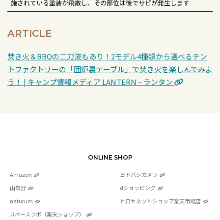
施されている塗装が飛散し、その部位は後でサビが発生します
ARTICLE
焚き火＆BBQの二刀流もあり！2モデル4種類から選べるテン
トファクトリーの「囲炉裏テーブル」で焚き火を楽しんでみよ
う！ | キャンプ情報メディア LANTERN – ランタン
ONLINE SHOP
Amazon
ヨドバシカメラ
山気分
dショッピング
naturum
ヒロセネットショップ楽天市場店
スペースラボ（楽天ショップ）