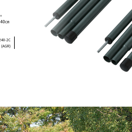
ト。
40㎝
240-2C
 (AGR)