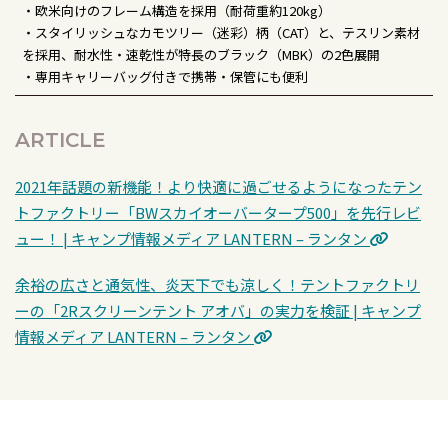
・欧米向けのフレーム構造を採用（耐荷重約120kg）
・スタイリッシュなカモツリー（迷彩）柄（CAT）と、テスリン素材
を採用、耐水性・速乾性が特長のブラック（MBK）の2色展開
・専用キャリーバッグ付きで携帯・保管にも便利
ARTICLE
2021年話題の新機能！より快適に過ごせるようになったテン
トファクトリー「BWスカイオーバータープ500」を先行レビ
ュー！ | キャンプ情報メディア LANTERN – ランタン
余裕の広さと通気性、炎天下でも涼しく！テントファクトリ
ーの「2Rスクリーンテント アオバ」の実力を検証 | キャンプ
情報メディア LANTERN – ランタン