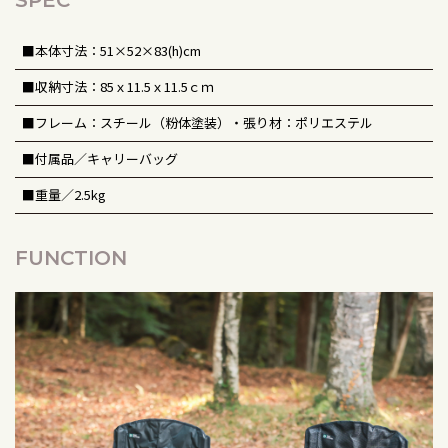
■本体寸法：51×52×83(h)cm
■収納寸法：85ｘ11.5ｘ11.5ｃｍ
■フレーム：スチール（粉体塗装）・張り材：ポリエステル
■付属品／キャリーバッグ
■重量／2.5kg
FUNCTION