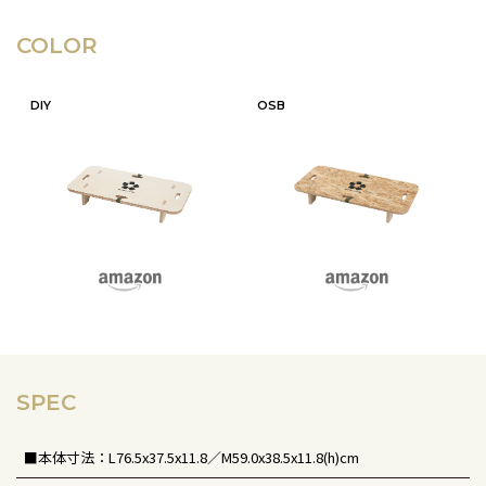
COLOR
DIY
OSB
SPEC
■本体寸法：L76.5x37.5x11.8／M59.0x38.5x11.8(h)cm