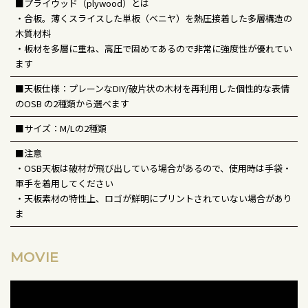
■プライウッド（plywood）とは
・合板。薄くスライスした単板（ベニヤ）を熱圧接着した多層構造の
木質材料
・板材を多層に重ね、高圧で固めてあるので非常に強度性が優れてい
ます
■天板仕様：プレーンなDIY/破片状の木材を再利用した個性的な表情
のOSB の2種類から選べます
■サイズ：M/Lの2種類
■注意
・OSB天板は破材が飛び出している場合があるので、使用時は手袋・
軍手を着用してください
・天板素材の特性上、ロゴが鮮明にプリントされていない場合があり
ま
MOVIE