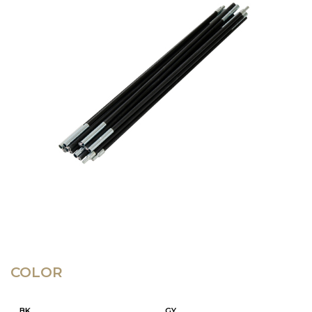
COLOR
BK
GY