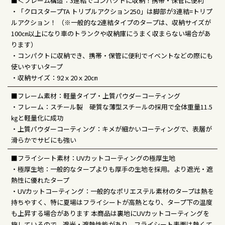
■＜フレーム構造：3連結でコンパクトに収納！携帯・保管に便利
・「クロスタープTA トリプルアクション250」は脚部が3連結=トリプ
ルアクション！ （※一般的な2連結タイプのタープは、収納サイズが
100㎝以上になり車のトランクや収納庫にうまく収まらない場合があ
ります）
・コンパクトに収納でき、携帯・保管に便利でイベントなどの際にも
使いやすいタープ
・収納サイズ：92ｘ20ｘ20㎝
■フレーム素材：軽量タイプ・上質パウダーコーティング
・フレーム：スチール製 硬質な薄型スチールの採用で全体重量11.5
㎏と軽量化に成功
・上質パウダーコーティング：キメが細かいコーティングで、表層が
滑らかでサビにも強い
■フライシート素材：UVカットコーティングの極厚生地
・極厚生地：一般的なタープよりも厚手の生地を採用。より遮光・遮
熱性に優れたタープ
・UVカットコーティング：一般的なポリエステル素材のタープは熱を
持ちやすく、特に夏場はフライシートが高熱となり、タープ下の温度
も上昇する場合があります 本商品は裏地にUVカットコーティングを
施しているので、遮光・遮熱性能があり、フライシート表面は熱くて